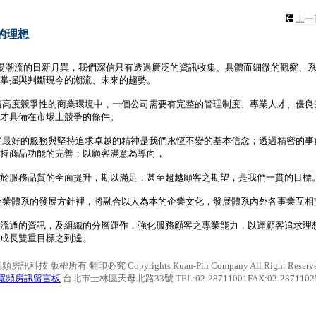
上一
的理想
場潮流的日新月異，我們深信只有透過廣泛的資訊收集、具體而細微的觀察、
掌握與判斷現今的潮流、未來的趨勢。
高度競爭性的商業環境中，一個公司需要有完整的管理制度、專業人才、優良
才具備在市場上競爭的條件。
最好的服務與堅持追求卓越的精神是我們永恆不變的基本信念；透過精密的事
持商品功能的完善；以顧客滿意為導向，
於服務品質的全面提升，期以滿足，甚至超越顧客之期望，是我們一貫的目標
業體系的發展方針裡，將融合以人為本的企業文化，發展體系內外各事業互相
流通的資訊，及組織的分層運作，強化服務顧客之專業能力，以達顧客追求理
成長雙重目標之到達。
頻房訊科技 版權所有 翻印必究 Copyrights Kuan-Pin Company All Right Reserv
寬頻房訊留言板
台北市士林區天母北路33號 TEL:02-28711001FAX:02-2871102