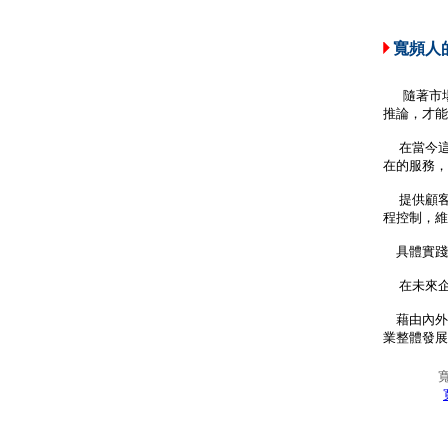
寬頻人
隨著市
推論，才能
在當今這
在的服務，
提供顧客
程控制，維
具體實踐
在未來企
藉由內外
業整體發展
寬