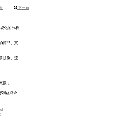
頁
下一頁
系統化的分析
的商品、實
前規劃、流
。
支援，
想利益與企
ed
5