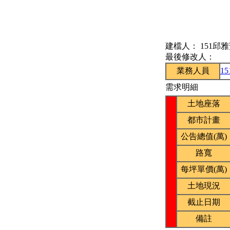
建檔人：
151邱
最後修改人：
業務人員
1
需求明細
土地座落
都市計畫
公告總值(萬)
路寬
每坪單價(萬)
土地現況
截止日期
備註