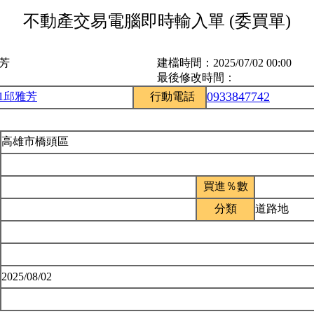
不動產交易電腦即時輸入單 (委買單)
雅芳
建檔時間：
2025/07/02 00:00
最後修改時間：
0933847742
51邱雅芳
行動電話
高雄市橋頭區
買進％數
分類
道路地
2025/08/02