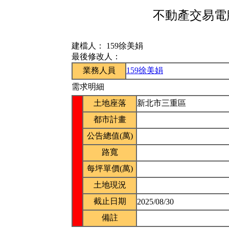
不動產交易電腦
建檔人：
159徐美娟
最後修改人：
業務人員
159徐美娟
需求明細
土地座落
新北市三重區
都市計畫
公告總值(萬)
路寬
每坪單價(萬)
土地現況
截止日期
2025/08/30
備註