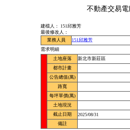
不動產交易電腦
建檔人：
151邱雅芳
最後修改人：
業務人員
151邱雅芳
需求明細
土地座落
新北市新莊區
都市計畫
公告總值(萬)
路寬
每坪單價(萬)
土地現況
截止日期
2025/08/31
備註