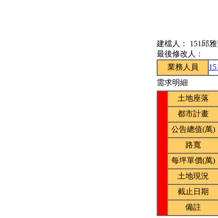
建檔人：
151邱
最後修改人：
業務人員
1
需求明細
土地座落
都市計畫
公告總值(萬)
路寬
每坪單價(萬)
土地現況
截止日期
備註