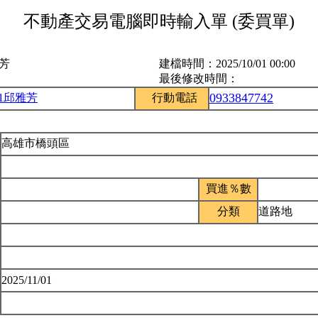
不動產交易電腦即時輸入單 (委買單)
雅芳
建檔時間：
2025/10/01 00:00
最後修改時間：
0933847742
51邱雅芳
行動電話
高雄市橋頭區
買進％數
分類
道路地
2025/11/01