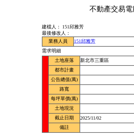
不動產交易電腦
建檔人：
151邱雅芳
最後修改人：
業務人員
151邱雅芳
需求明細
土地座落
新北市三重區
都市計畫
公告總值(萬)
路寬
每坪單價(萬)
土地現況
截止日期
2025/11/02
備註