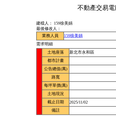
不動產交易電腦
建檔人：
159徐美娟
最後修改人：
業務人員
159徐美娟
需求明細
土地座落
新北市永和區
都市計畫
公告總值(萬)
路寬
每坪單價(萬)
土地現況
截止日期
2025/11/02
備註