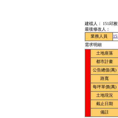
建檔人：
151邱
最後修改人：
業務人員
1
需求明細
土地座落
都市計畫
公告總值(萬)
路寬
每坪單價(萬)
土地現況
截止日期
備註