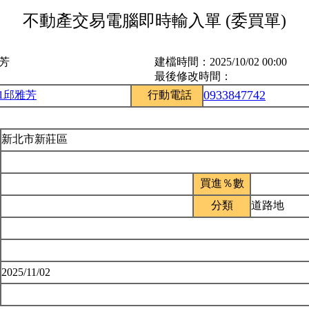
不動產交易電腦即時輸入單 (委買單)
雅芳
建檔時間：
2025/10/02 00:00
最後修改時間：
0933847742
51邱雅芳
行動電話
新北市新莊區
買進％數
分類
道路地
2025/11/02