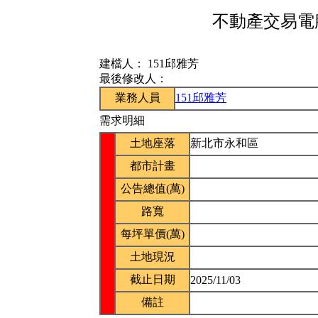
不動產交易電腦
建檔人：
151邱雅芳
最後修改人：
業務人員
151邱雅芳
需求明細
土地座落
新北市永和區
都市計畫
公告總值(萬)
路寬
每坪單價(萬)
土地現況
截止日期
2025/11/03
備註