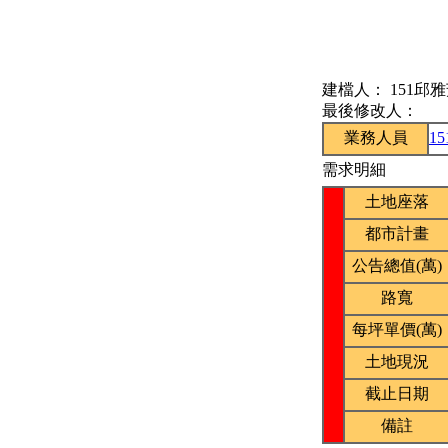
建檔人：
151邱
最後修改人：
業務人員
1
需求明細
土地座落
都市計畫
公告總值(萬)
路寬
每坪單價(萬)
土地現況
截止日期
備註