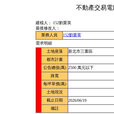
不動產交易電腦
建檔人：
152劉栗英
最後修改人：
業務人員
152劉栗英
需求明細
土地座落
新北市三重區
都市計畫
公告總值(萬)
2500 萬元以下
路寬
每坪單價(萬)
土地現況
截止日期
2026/06/19
備註