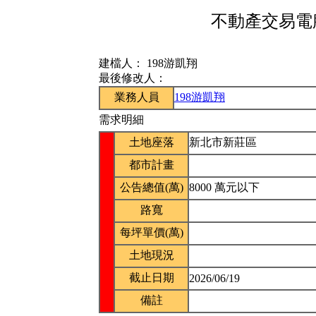
不動產交易電腦
建檔人：
198游凱翔
最後修改人：
業務人員
198游凱翔
需求明細
土地座落
新北市新莊區
都市計畫
公告總值(萬)
8000 萬元以下
路寬
每坪單價(萬)
土地現況
截止日期
2026/06/19
備註