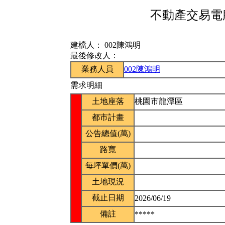
不動產交易電腦
建檔人：
002陳鴻明
最後修改人：
業務人員
002陳鴻明
需求明細
土地座落
桃園市龍潭區
都市計畫
公告總值(萬)
路寬
每坪單價(萬)
土地現況
截止日期
2026/06/19
備註
*****