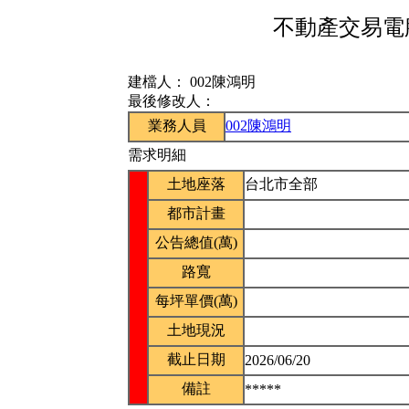
不動產交易電腦
建檔人：
002陳鴻明
最後修改人：
業務人員
002陳鴻明
需求明細
土地座落
台北市全部
都市計畫
公告總值(萬)
路寬
每坪單價(萬)
土地現況
截止日期
2026/06/20
備註
*****