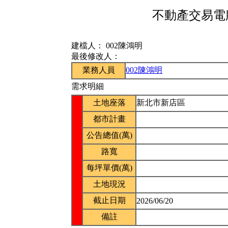
不動產交易電腦
建檔人：
002陳鴻明
最後修改人：
業務人員
002陳鴻明
需求明細
土地座落
新北市新店區
都市計畫
公告總值(萬)
路寬
每坪單價(萬)
土地現況
截止日期
2026/06/20
備註