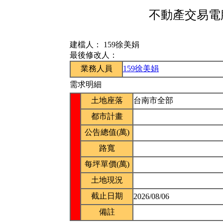
不動產交易電腦
建檔人：
159徐美娟
最後修改人：
業務人員
159徐美娟
需求明細
土地座落
台南市全部
都市計畫
公告總值(萬)
路寬
每坪單價(萬)
土地現況
截止日期
2026/08/06
備註