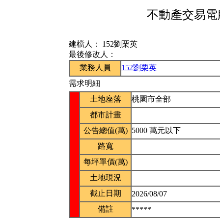
不動產交易電腦
建檔人：
152劉栗英
最後修改人：
業務人員
152劉栗英
需求明細
土地座落
桃園市全部
都市計畫
公告總值(萬)
5000 萬元以下
路寬
每坪單價(萬)
土地現況
截止日期
2026/08/07
備註
*****