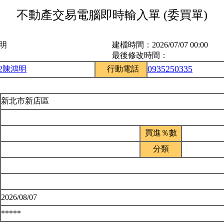
不動產交易電腦即時輸入單 (委買單)
鴻明
建檔時間：
2026/07/07 00:00
最後修改時間：
0935250335
02陳鴻明
行動電話
新北市新店區
買進％數
分類
2026/08/07
*****