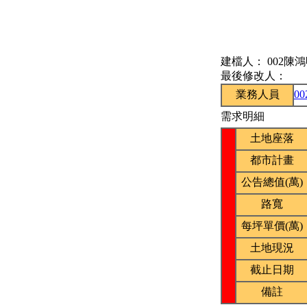
建檔人：
002陳
最後修改人：
業務人員
0
需求明細
土地座落
都市計畫
公告總值(萬)
路寬
每坪單價(萬)
土地現況
截止日期
備註