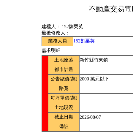
不動產交易電腦
建檔人：
152劉栗英
最後修改人：
業務人員
152劉栗英
需求明細
土地座落
新竹縣竹東鎮
都市計畫
公告總值(萬)
2000 萬元以下
路寬
每坪單價(萬)
土地現況
截止日期
2026/08/07
備註