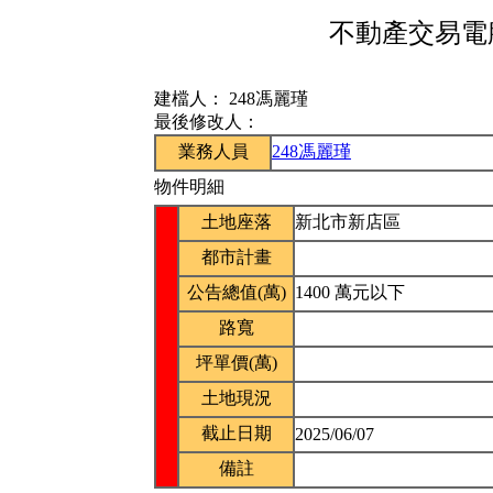
不動產交易電腦
建檔人：
248馮麗瑾
最後修改人：
業務人員
248馮麗瑾
物件明細
土地座落
新北市新店區
都市計畫
公告總值(萬)
1400 萬元以下
路寬
坪單價(萬)
土地現況
截止日期
2025/06/07
備註