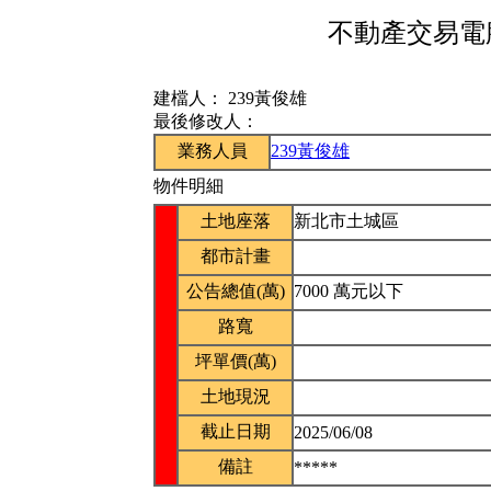
不動產交易電腦
建檔人：
239黃俊雄
最後修改人：
業務人員
239黃俊雄
物件明細
土地座落
新北市土城區
都市計畫
公告總值(萬)
7000 萬元以下
路寬
坪單價(萬)
土地現況
截止日期
2025/06/08
備註
*****