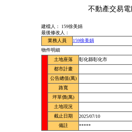
不動產交易電腦
建檔人：
159徐美娟
最後修改人：
業務人員
159徐美娟
物件明細
土地座落
彰化縣彰化市
都市計畫
公告總值(萬)
路寬
坪單價(萬)
土地現況
截止日期
2025/07/10
備註
*****