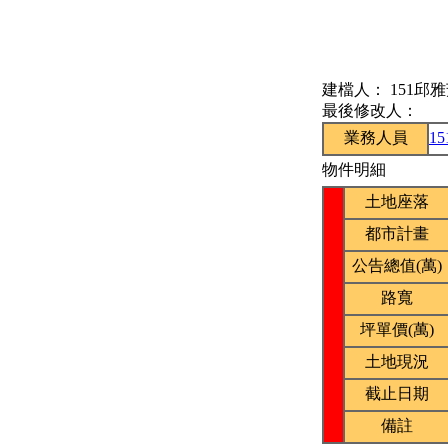
建檔人：
151邱
最後修改人：
業務人員
1
物件明細
土地座落
都市計畫
公告總值(萬)
路寬
坪單價(萬)
土地現況
截止日期
備註