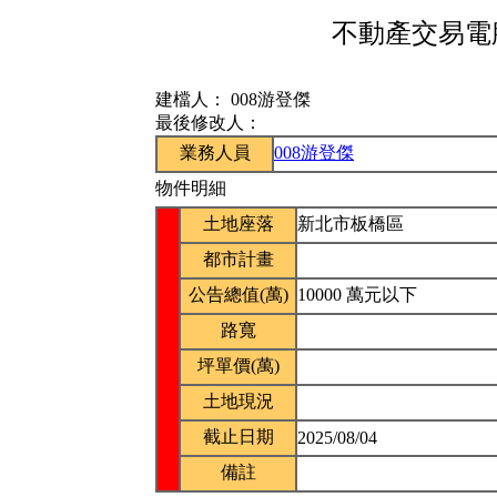
不動產交易電腦
建檔人：
008游登傑
最後修改人：
業務人員
008游登傑
物件明細
土地座落
新北市板橋區
都市計畫
公告總值(萬)
10000 萬元以下
路寬
坪單價(萬)
土地現況
截止日期
2025/08/04
備註