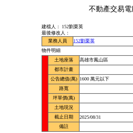
不動產交易電腦
建檔人：
152劉栗英
最後修改人：
業務人員
152劉栗英
物件明細
土地座落
高雄市鳳山區
都市計畫
公告總值(萬)
1600 萬元以下
路寬
坪單價(萬)
土地現況
截止日期
2025/08/31
備註