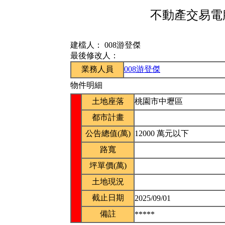
不動產交易電腦
建檔人：
008游登傑
最後修改人：
業務人員
008游登傑
物件明細
土地座落
桃園市中壢區
都市計畫
公告總值(萬)
12000 萬元以下
路寬
坪單價(萬)
土地現況
截止日期
2025/09/01
備註
*****