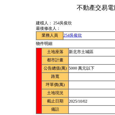
不動產交易電腦
建檔人：
254吳俊欣
最後修改人：
業務人員
254吳俊欣
物件明細
土地座落
新北市土城區
都市計畫
公告總值(萬)
5000 萬元以下
路寬
坪單價(萬)
土地現況
截止日期
2025/10/02
備註