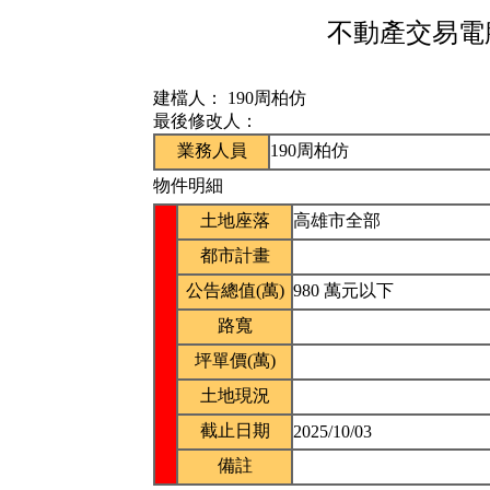
不動產交易電腦
建檔人：
190周柏仿
最後修改人：
業務人員
190周柏仿
物件明細
土地座落
高雄市全部
都市計畫
公告總值(萬)
980 萬元以下
路寬
坪單價(萬)
土地現況
截止日期
2025/10/03
備註