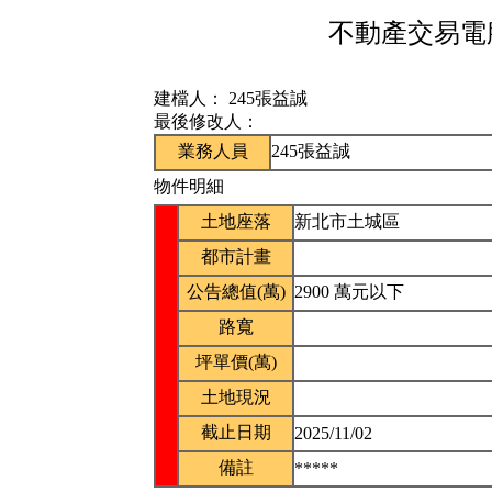
不動產交易電腦
建檔人：
245張益誠
最後修改人：
業務人員
245張益誠
物件明細
土地座落
新北市土城區
都市計畫
公告總值(萬)
2900 萬元以下
路寬
坪單價(萬)
土地現況
截止日期
2025/11/02
備註
*****