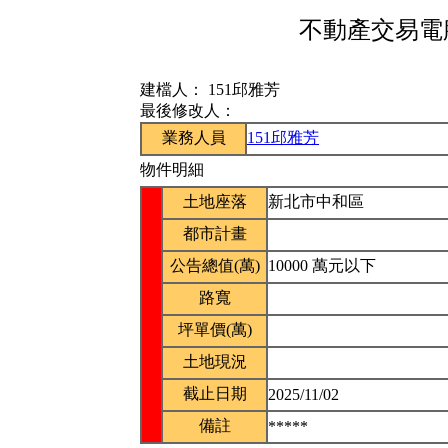
不動產交易電腦
建檔人：
151邱雅芳
最後修改人：
業務人員
151邱雅芳
物件明細
土地座落
新北市中和區
都市計畫
公告總值(萬)
10000 萬元以下
路寬
坪單價(萬)
土地現況
截止日期
2025/11/02
備註
*****