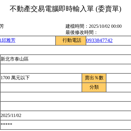
不動產交易電腦即時輸入單 (委賣單)
雅芳
建檔時間：
2025/10/02 00:00
最後修改時間：
0933847742
51邱雅芳
行動電話
新北市泰山區
1700 萬元以下
賣出％數
分類
2025/11/02
*****