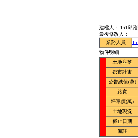
建檔人：
151邱
最後修改人：
業務人員
1
物件明細
土地座落
都市計畫
公告總值(萬)
路寬
坪單價(萬)
土地現況
截止日期
備註