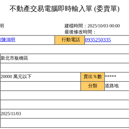
不動產交易電腦即時輸入單 (委賣單)
鴻明
建檔時間：
2025/10/03 00:00
最後修改時間：
0935250335
02陳鴻明
行動電話
新北市板橋區
20000 萬元以下
賣出％數
*****
分類
道路地
2025/11/03