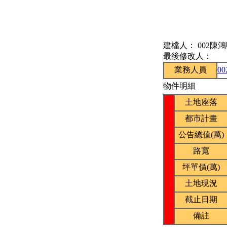
建檔人：
002陳
最後修改人：
業務人員
0
物件明細
土地座落
都市計畫
公告總值(萬)
路寬
坪單價(萬)
土地現況
截止日期
備註