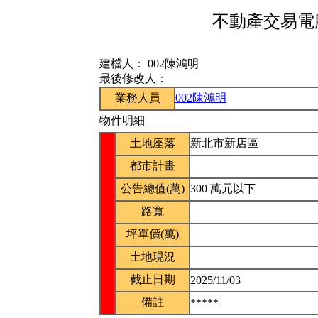
不動產交易電腦
建檔人：
002陳鴻明
最後修改人：
業務人員
002陳鴻明
物件明細
土地座落
新北市新店區
都市計畫
公告總值(萬)
300 萬元以下
路寬
坪單價(萬)
土地現況
截止日期
2025/11/03
備註
*****