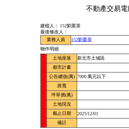
不動產交易電腦
建檔人：
152劉栗英
最後修改人：
業務人員
152劉栗英
物件明細
土地座落
新北市土城區
都市計畫
公告總值(萬)
7000 萬元以下
路寬
坪單價(萬)
土地現況
截止日期
2025/12/03
備註