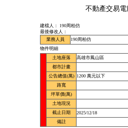
不動產交易電腦
建檔人：
190周柏仿
最後修改人：
業務人員
190周柏仿
物件明細
土地座落
高雄市鳳山區
都市計畫
公告總值(萬)
1200 萬元以下
路寬
坪單價(萬)
土地現況
截止日期
2025/12/18
備註