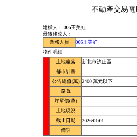
不動產交易電腦
建檔人：
006王美虹
最後修改人：
業務人員
006王美虹
物件明細
土地座落
新北市汐止區
都市計畫
公告總值(萬)
2400 萬元以下
路寬
坪單價(萬)
土地現況
截止日期
2026/01/01
備註