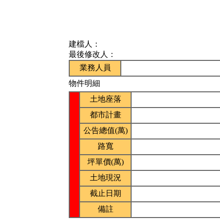
建檔人：
最後修改人：
業務人員
物件明細
土地座落
都市計畫
公告總值(萬)
路寬
坪單價(萬)
土地現況
截止日期
備註