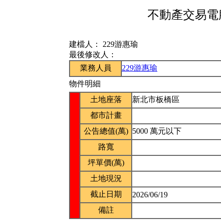
不動產交易電腦
建檔人：
229游惠瑜
最後修改人：
業務人員
229游惠瑜
物件明細
土地座落
新北市板橋區
都市計畫
公告總值(萬)
5000 萬元以下
路寬
坪單價(萬)
土地現況
截止日期
2026/06/19
備註