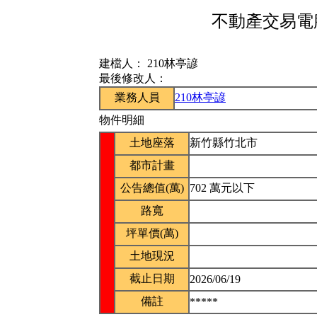
不動產交易電腦
建檔人：
210林亭諺
最後修改人：
業務人員
210林亭諺
物件明細
土地座落
新竹縣竹北市
都市計畫
公告總值(萬)
702 萬元以下
路寬
坪單價(萬)
土地現況
截止日期
2026/06/19
備註
*****