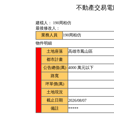
不動產交易電腦
建檔人：
190周柏仿
最後修改人：
業務人員
190周柏仿
物件明細
土地座落
高雄市鳳山區
都市計畫
公告總值(萬)
4000 萬元以下
路寬
坪單價(萬)
土地現況
截止日期
2026/08/07
備註
*****