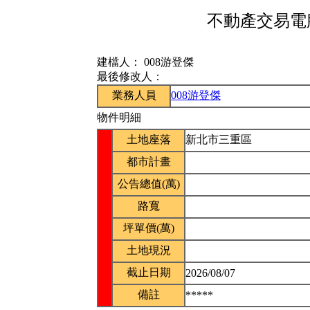
不動產交易電腦
建檔人：
008游登傑
最後修改人：
業務人員
008游登傑
物件明細
土地座落
新北市三重區
都市計畫
公告總值(萬)
路寬
坪單價(萬)
土地現況
截止日期
2026/08/07
備註
*****