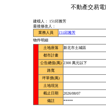
不動產交易電腦
建檔人：
151邱雅芳
最後修改人：
業務人員
151邱雅芳
物件明細
土地座落
新北市土城區
都市計畫
公告總值(萬)
2300 萬元以下
路寬
坪單價(萬)
土地現況
截止日期
2026/08/07
備註
*****