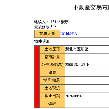
不動產交易電腦
建檔人：
151邱雅芳
最後修改人：
業務人員
151邱雅芳
物件明細
土地座落
新北市五股區
都市計畫
公告總值(萬)
2500 萬元以下
路寬
坪單價(萬)
土地現況
截止日期
2026/08/07
備註