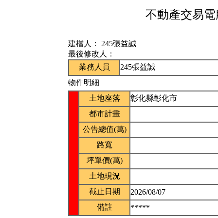
不動產交易電腦
建檔人：
245張益誠
最後修改人：
業務人員
245張益誠
物件明細
土地座落
彰化縣彰化市
都市計畫
公告總值(萬)
路寬
坪單價(萬)
土地現況
截止日期
2026/08/07
備註
*****