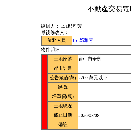
不動產交易電腦
建檔人：
151邱雅芳
最後修改人：
業務人員
151邱雅芳
物件明細
土地座落
台中市全部
都市計畫
公告總值(萬)
2200 萬元以下
路寬
坪單價(萬)
土地現況
截止日期
2026/08/08
備註