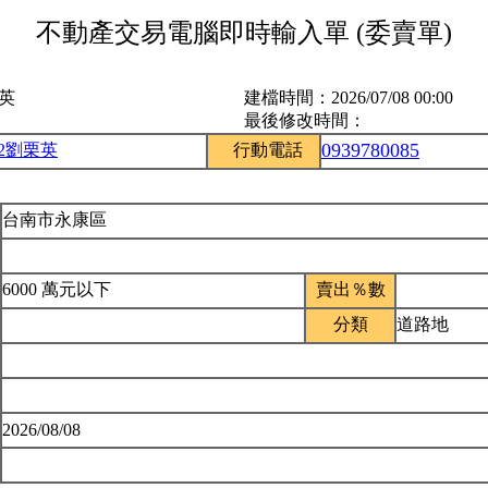
不動產交易電腦即時輸入單 (委賣單)
栗英
建檔時間：
2026/07/08 00:00
最後修改時間：
0939780085
52劉栗英
行動電話
台南市永康區
6000 萬元以下
賣出％數
分類
道路地
2026/08/08