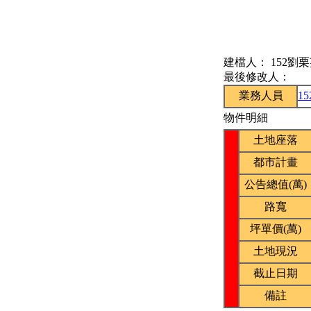
建檔人：
152劉
最後修改人：
業務人員
1
物件明細
土地座落
都市計畫
公告總值(萬)
路寬
坪單價(萬)
土地現況
截止日期
備註