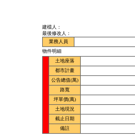
建檔人：
最後修改人：
業務人員
物件明細
土地座落
都市計畫
公告總值(萬)
路寬
坪單價(萬)
土地現況
截止日期
備註