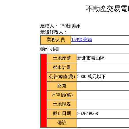
不動產交易電腦
建檔人：
159徐美娟
最後修改人：
業務人員
159徐美娟
物件明細
土地座落
新北市泰山區
都市計畫
公告總值(萬)
5000 萬元以下
路寬
坪單價(萬)
土地現況
截止日期
2026/08/08
備註