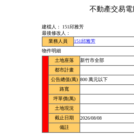
不動產交易電腦
建檔人：
151邱雅芳
最後修改人：
業務人員
151邱雅芳
物件明細
土地座落
新竹市全部
都市計畫
公告總值(萬)
800 萬元以下
路寬
坪單價(萬)
土地現況
截止日期
2026/08/08
備註